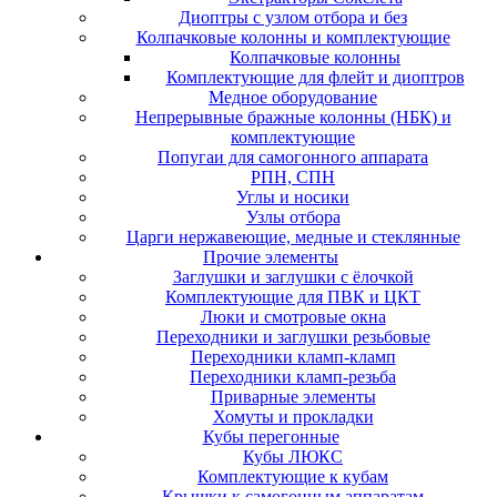
Диоптры с узлом отбора и без
Колпачковые колонны и комплектующие
Колпачковые колонны
Комплектующие для флейт и диоптров
Медное оборудование
Непрерывные бражные колонны (НБК) и
комплектующие
Попугаи для самогонного аппарата
РПН, СПН
Углы и носики
Узлы отбора
Царги нержавеющие, медные и стеклянные
Прочие элементы
Заглушки и заглушки с ёлочкой
Комплектующие для ПВК и ЦКТ
Люки и смотровые окна
Переходники и заглушки резьбовые
Переходники кламп-кламп
Переходники кламп-резьба
Приварные элементы
Хомуты и прокладки
Кубы перегонные
Кубы ЛЮКС
Комплектующие к кубам
Крышки к самогонным аппаратам