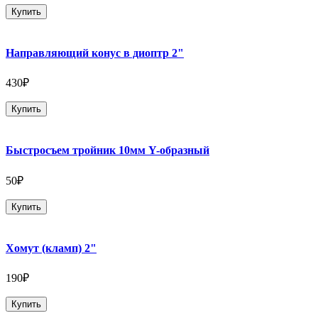
Купить
Направляющий конус в диоптр 2"
430₽
Купить
Быстросъем тройник 10мм Y-образный
50₽
Купить
Хомут (кламп) 2"
190₽
Купить