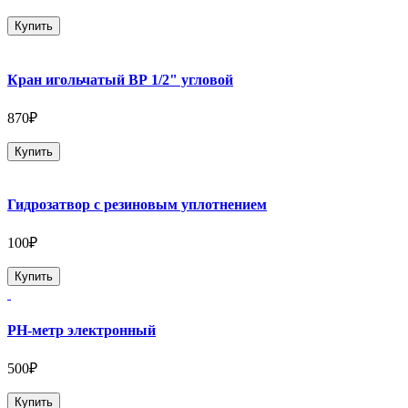
Купить
Кран игольчатый ВР 1/2" угловой
870₽
Купить
Гидрозатвор с резиновым уплотнением
100₽
Купить
PH-метр электронный
500₽
Купить