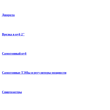
Димрота
Врезка в куб 2"
Самогонный куб
Самогонные ТЭНы и регуляторы мощности
Спиртометры